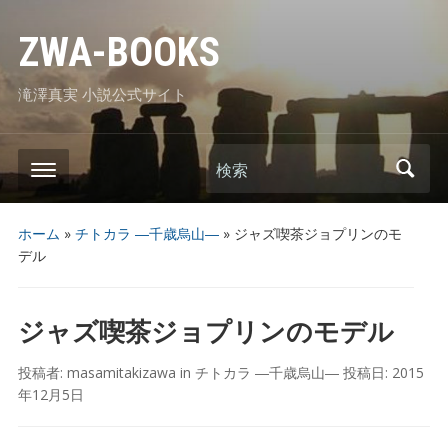
ZWA-BOOKS
滝澤真実 小説公式サイト
検索
ホーム
»
チトカラ ―千歳烏山―
»
ジャズ喫茶ジョプリンのモ
デル
ジャズ喫茶ジョプリンのモデル
投稿者:
masamitakizawa
in
チトカラ ―千歳烏山―
投稿日:
2015
年12月5日